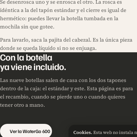
Se desenrosca uno y se enrosca el otro. La rosca es
idéntica a la del tapón estándar y el cierre es igual de
hermético: puedes llevar la botella tumbada en la
mochila sin que gotee.
Para lavarlo, saca la pajita del cabezal. Es la única pieza
donde se queda líquido si no se enjuaga.
Con la botella
ya viene incluido.
Las nueve botellas salen de casa con los dos tapones
dentro de la caja: el estándar y este. Esta página es para
el recambio, cuando se pierde uno o cuando quieres
tener otro a mano.
Ver la WaterGo 600
Cookies.
Esta web no instala 