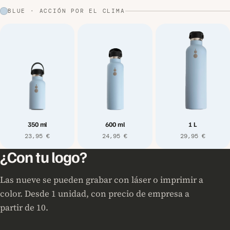
BLUE · ACCIÓN POR EL CLIMA
350 ml
600 ml
1 L
23,95 €
24,95 €
29,95 €
¿Con tu logo?
Las nueve se pueden grabar con láser o imprimir a
color. Desde 1 unidad, con precio de empresa a
partir de 10.