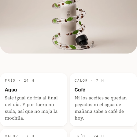
FRÍO · 24 H
CALOR · 7 H
Agua
Café
Sale igual de fría al final
Ni los aceites se quedan
del día. Y por fuera no
pegados ni el agua de
suda, así que no moja la
mañana sabe a café de
mochila.
hoy.
CALOR · 7 H
FRÍO · 24 H