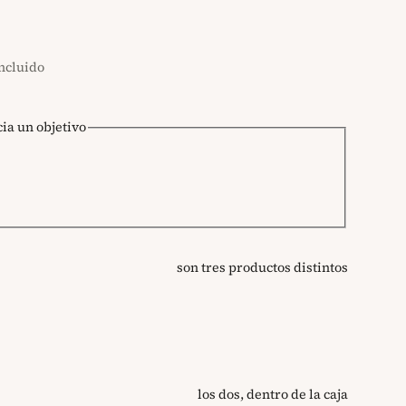
incluido
cia un objetivo
son tres productos distintos
ros
ililitros
1000 mililitros
los dos, dentro de la caja