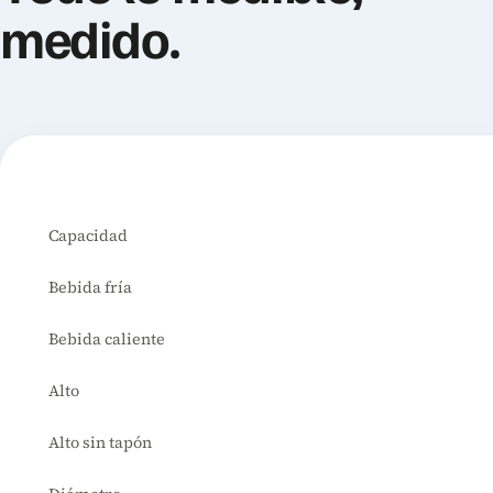
medido.
Especificaciones de la WaterGo 600
Capacidad
Bebida fría
Bebida caliente
Alto
Alto sin tapón