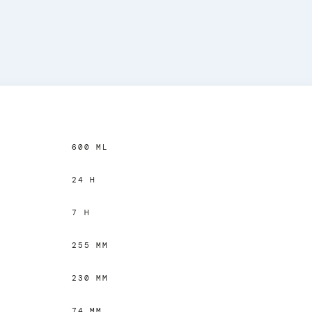
600 ML
24 H
7 H
255 MM
230 MM
74 MM