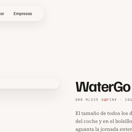
zar
Empresas
WaterGo
 pantalla completa
600 ML
335 G
PINK · IG
El tamaño de todos los d
del coche y en el bolsillo
aguanta la jornada entera