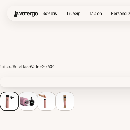
watergo
Botellas
TrueSip
Misión
Personali
Inicio
›
Botellas
›
WaterGo 600
Ver la imagen a