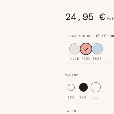
24,95 €
IVA 
cada color finan
ACABADO
NUDE
PINK
BLUE
TAMAÑO
WaterGo 350, 350 mililit
WaterGo 600, 600 m
WaterGo 1L, 
350
600
1L
TAPÓN