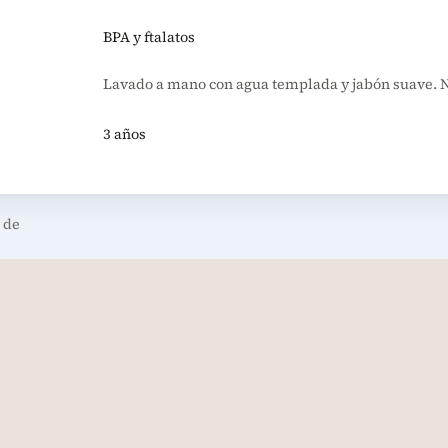
BPA y ftalatos
Lavado a mano con agua templada y jabón suave. No
3 años
 de