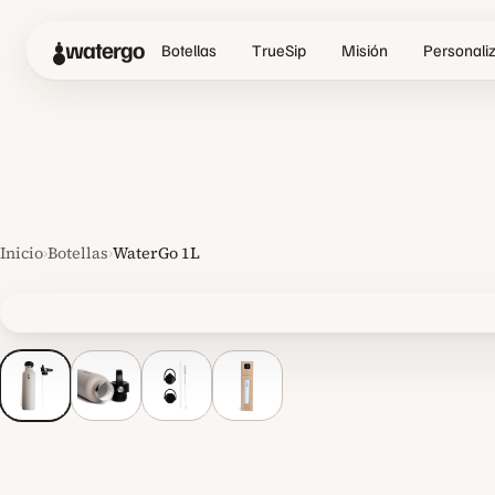
watergo
Botellas
TrueSip
Misión
Personali
Inicio
›
Botellas
›
WaterGo 1L
Ver la imagen a