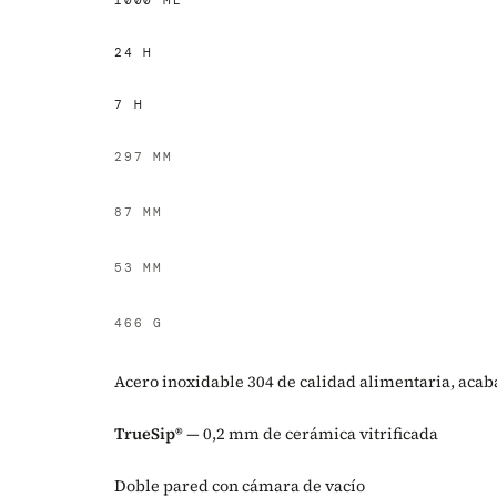
1000 ML
24 H
7 H
297 MM
87 MM
53 MM
466 G
Acero inoxidable 304 de calidad alimentaria, aca
TrueSip®
— 0,2 mm de cerámica vitrificada
Doble pared con cámara de vacío