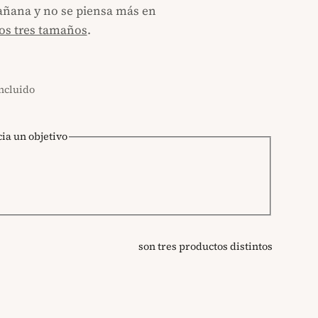
mañana y no se piensa más en
os tres tamaños
.
incluido
cia un objetivo
son tres productos distintos
ros
ililitros
1000 mililitros