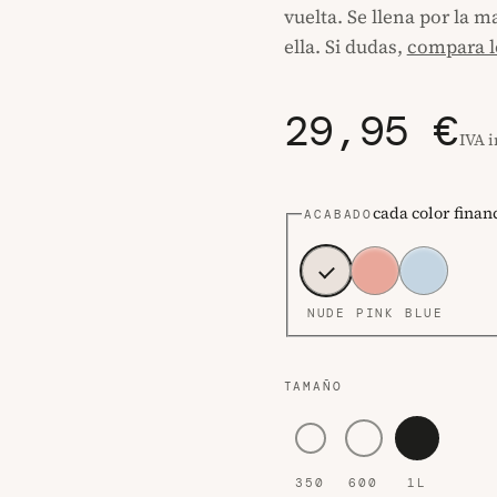
vuelta. Se llena por la 
ella. Si dudas,
compara l
29,95 €
IVA 
cada color finan
ACABADO
NUDE
PINK
BLUE
TAMAÑO
WaterGo 350, 350 mililit
WaterGo 600, 600 m
WaterGo 1L, 
350
600
1L