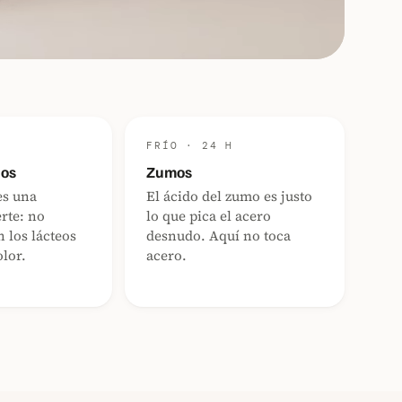
H
FRÍO · 24 H
dos
Zumos
es una
El ácido del zumo es justo
erte: no
lo que pica el acero
 los lácteos
desnudo. Aquí no toca
olor.
acero.