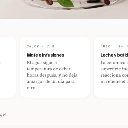
CALOR · 7 H
FRÍO · 24 
Mate e infusiones
Leche y bati
n
El agua sigue a
La cerámica 
temperatura de cebar
superficie in
horas después, y no deja
reacciona con
amargor de un día para
ni retiene el 
otro.
, el